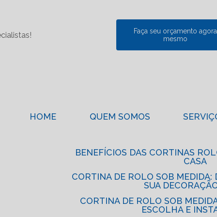
Faça seu orçamento agor
ialistas!
mesmo
SERVIÇ
HOME
QUEM SOMOS
BENEFÍCIOS DAS CORTINAS RO
CASA
CORTINA DE ROLO SOB MEDIDA: 
SUA DECORAÇÃO
CORTINA DE ROLO SOB MEDIDA
ESCOLHA E INST