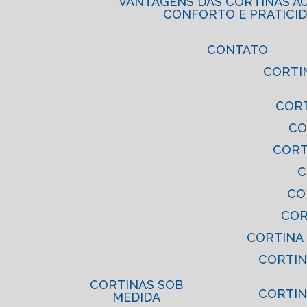
VANTAGENS DAS CORTINAS A
CONFORTO E PRATICID
CONTATO
CORTI
CORT
CO
CORT
C
CO
COR
CORTINA 
CORTIN
CORTINAS SOB
CORTIN
MEDIDA