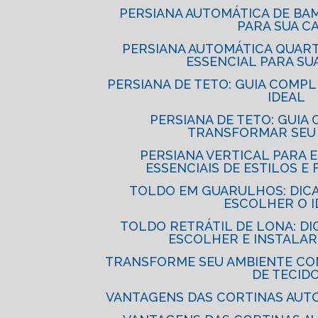
PERSIANA AUTOMÁTICA DE BA
PARA SUA C
PERSIANA AUTOMÁTICA QUART
ESSENCIAL PARA SU
PERSIANA DE TETO: GUIA COMP
IDEAL
PERSIANA DE TETO: GUIA
TRANSFORMAR SEU
PERSIANA VERTICAL PARA E
ESSENCIAIS DE ESTILOS E
TOLDO EM GUARULHOS: DICA
ESCOLHER O I
TOLDO RETRÁTIL DE LONA: DI
ESCOLHER E INSTALAR
TRANSFORME SEU AMBIENTE CO
DE TECID
VANTAGENS DAS CORTINAS AUTO