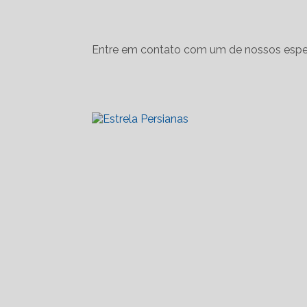
Entre em contato com um de nossos espec