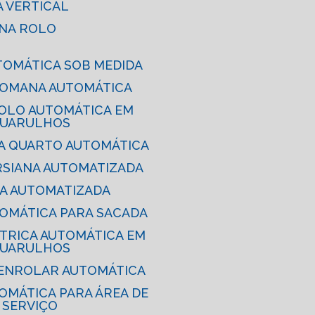
A VERTICAL
ANA ROLO
TOMÁTICA SOB MEDIDA
ROMANA AUTOMÁTICA
OLO AUTOMÁTICA EM
UARULHOS
A QUARTO AUTOMÁTICA
RSIANA AUTOMATIZADA
A AUTOMATIZADA
OMÁTICA PARA SACADA
TRICA AUTOMÁTICA EM
UARULHOS
 ENROLAR AUTOMÁTICA
OMÁTICA PARA ÁREA DE
SERVIÇO