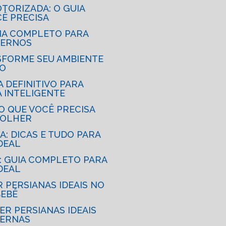
TORIZADA: O GUIA
Ê PRECISA
UIA COMPLETO PARA
DERNOS
SFORME SEU AMBIENTE
LO
 DEFINITIVO PARA
 INTELIGENTE
O QUE VOCÊ PRECISA
COLHER
A: DICAS E TUDO PARA
DEAL
: GUIA COMPLETO PARA
DEAL
 PERSIANAS IDEAIS NO
BEBÊ
ER PERSIANAS IDEAIS
TERNAS