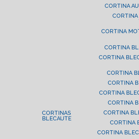
CORTINA AU
CORTINA
CORTINA MO
CORTINA BL
CORTINA BLE
CORTINA B
CORTINA B
CORTINA BLE
CORTINA B
CORTINA BL
CORTINAS
BLECAUTE
CORTINA 
CORTINA BLEC