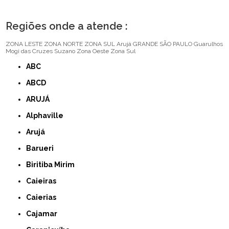
Regiões onde a atende :
ZONA LESTE
ZONA NORTE
ZONA SUL
Arujá
GRANDE SÃO PAULO
Guarulhos
Mogi das Cruzes
Suzano
Zona Oeste
Zona Sul
ABC
ABCD
ARUJÁ
Alphaville
Arujá
Barueri
Biritiba Mirim
Caieiras
Caierias
Cajamar