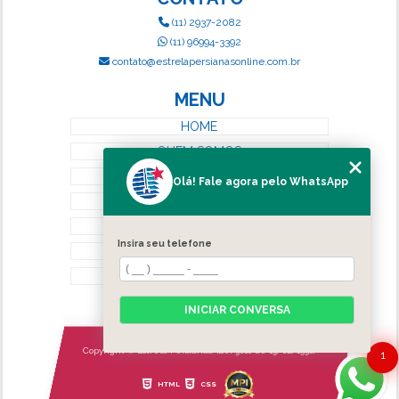
(11) 2937-2082
(11) 96994-3392
contato@estrelapersianasonline.com.br
MENU
HOME
QUEM SOMOS
SERVIÇOS
Olá! Fale agora pelo WhatsApp
BLOG
CONTATO
Insira seu telefone
CATEGORIAS
MAPA DO SITE
INICIAR CONVERSA
Copyright © Estrela Persianas. (Lei 9610 de 19/02/1998)
1
HTML
CSS