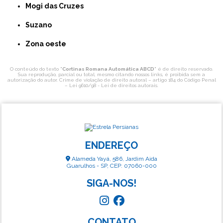
Mogi das Cruzes
Suzano
Zona oeste
O conteúdo do texto "
Cortinas Romana Automática ABCD
" é de direito reservado.
Sua reprodução, parcial ou total, mesmo citando nossos links, é proibida sem a
autorização do autor. Crime de violação de direito autoral – artigo 184 do Código Penal
–
Lei 9610/98 - Lei de direitos autorais
.
ENDEREÇO
Alameda Yayá, 586, Jardim Aida
Guarulhos - SP, CEP: 07060-000
SIGA-NOS!
CONTATO