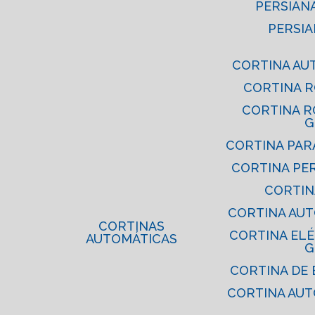
PERSIAN
PERSI
CORTINA AU
CORTINA 
CORTINA R
G
CORTINA PAR
CORTINA PE
CORTIN
CORTINA AUT
CORTINAS
CORTINA ELÉ
AUTOMÁTICAS
G
CORTINA DE
CORTINA AUT