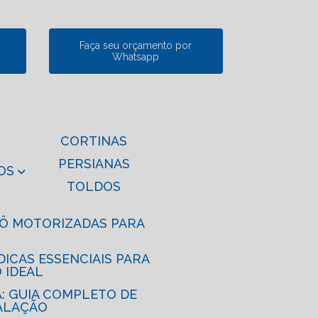
a
Faça seu orçamento por
Whatsapp
CORTINAS
PERSIANAS
OS
TOLDOS
LÔ MOTORIZADAS PARA
DICAS ESSENCIAIS PARA
 IDEAL
: GUIA COMPLETO DE
ALAÇÃO