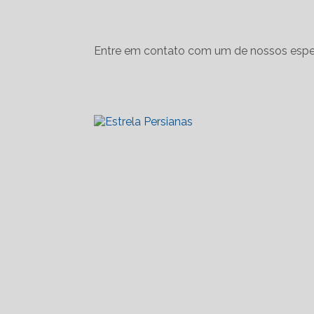
Entre em contato com um de nossos espec