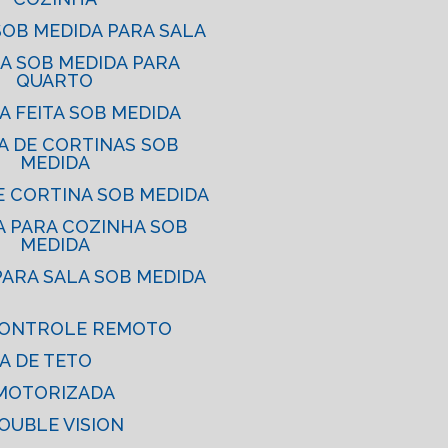
SOB MEDIDA PARA SALA
A SOB MEDIDA PARA
QUARTO
A FEITA SOB MEDIDA
A DE CORTINAS SOB
MEDIDA
E CORTINA SOB MEDIDA
 PARA COZINHA SOB
MEDIDA
PARA SALA SOB MEDIDA
CONTROLE REMOTO
A DE TETO
 MOTORIZADA
OUBLE VISION