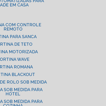
UTOMATIZADAS PARA
ADE EM CASA
NA COM CONTROLE
REMOTO
INA PARA SANCA
RTINA DE TETO
INA MOTORIZADA
ORTINA WAVE
RTINA ROMANA
TINA BLACKOUT
DE ROLO SOB MEDIDA
A SOB MEDIDA PARA
HOTEL
A SOB MEDIDA PARA
COZINHA