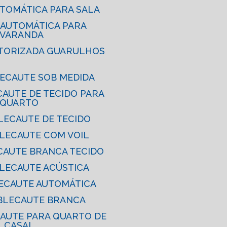
TOMÁTICA PARA SALA
 AUTOMÁTICA PARA
VARANDA
TORIZADA GUARULHOS
ECAUTE SOB MEDIDA
CAUTE DE TECIDO PARA
QUARTO
LECAUTE DE TECIDO
LECAUTE COM VOIL
CAUTE BRANCA TECIDO
LECAUTE ACÚSTICA
ECAUTE AUTOMÁTICA
BLECAUTE BRANCA
AUTE PARA QUARTO DE
CASAL