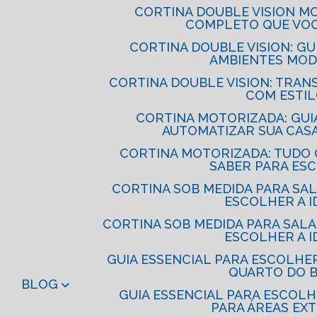
CORTINA DOUBLE VISION MO
COMPLETO QUE VOC
CORTINA DOUBLE VISION: G
AMBIENTES MO
CORTINA DOUBLE VISION: TRAN
COM ESTI
CORTINA MOTORIZADA: GUIA
AUTOMATIZAR SUA CASA
CORTINA MOTORIZADA: TUDO 
SABER PARA ES
CORTINA SOB MEDIDA PARA SAL
ESCOLHER A I
CORTINA SOB MEDIDA PARA SALA
ESCOLHER A I
GUIA ESSENCIAL PARA ESCOLHER
QUARTO DO 
BLOG
GUIA ESSENCIAL PARA ESCOLH
PARA ÁREAS EX