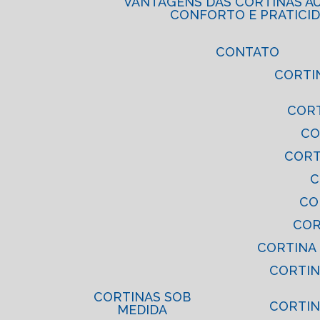
VANTAGENS DAS CORTINAS A
CONFORTO E PRATICID
CONTATO
CORTI
CORT
CO
CORT
C
CO
COR
CORTINA 
CORTIN
CORTINAS SOB
CORTIN
MEDIDA