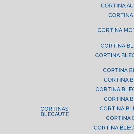
CORTINA AU
CORTINA
CORTINA MO
CORTINA BL
CORTINA BLE
CORTINA B
CORTINA B
CORTINA BLE
CORTINA B
CORTINA BL
CORTINAS
BLECAUTE
CORTINA 
CORTINA BLEC