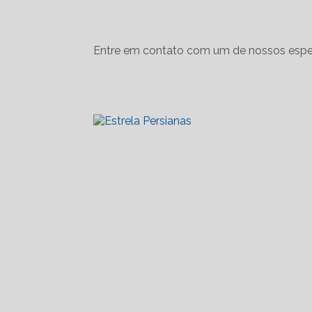
Entre em contato com um de nossos espec