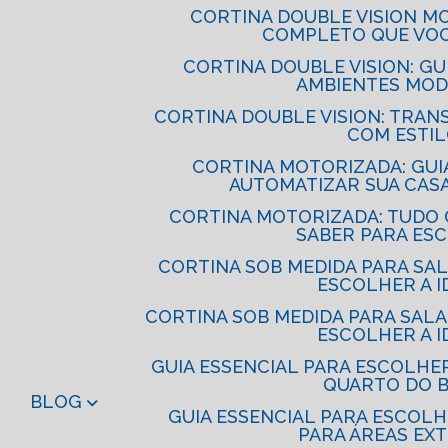
CORTINA DOUBLE VISION MO
COMPLETO QUE VOC
CORTINA DOUBLE VISION: G
AMBIENTES MO
CORTINA DOUBLE VISION: TRAN
COM ESTI
CORTINA MOTORIZADA: GUIA
AUTOMATIZAR SUA CASA
CORTINA MOTORIZADA: TUDO 
SABER PARA ES
CORTINA SOB MEDIDA PARA SAL
ESCOLHER A I
CORTINA SOB MEDIDA PARA SALA
ESCOLHER A I
GUIA ESSENCIAL PARA ESCOLHER
QUARTO DO 
BLOG
GUIA ESSENCIAL PARA ESCOLH
PARA ÁREAS EX