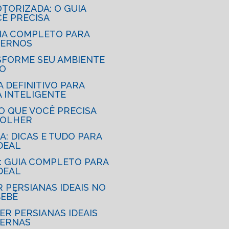
TORIZADA: O GUIA
Ê PRECISA
UIA COMPLETO PARA
DERNOS
SFORME SEU AMBIENTE
LO
 DEFINITIVO PARA
 INTELIGENTE
O QUE VOCÊ PRECISA
COLHER
A: DICAS E TUDO PARA
DEAL
: GUIA COMPLETO PARA
DEAL
 PERSIANAS IDEAIS NO
BEBÊ
ER PERSIANAS IDEAIS
TERNAS