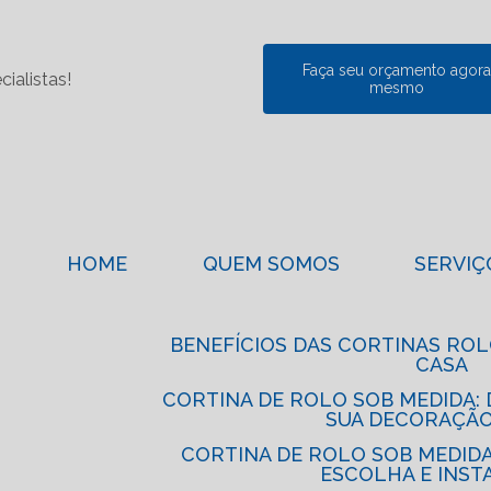
Faça seu orçamento agor
ialistas!
mesmo
SERVIÇ
HOME
QUEM SOMOS
BENEFÍCIOS DAS CORTINAS RO
CASA
CORTINA DE ROLO SOB MEDIDA: 
SUA DECORAÇÃO
CORTINA DE ROLO SOB MEDIDA
ESCOLHA E INST