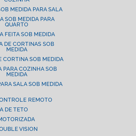
SOB MEDIDA PARA SALA
A SOB MEDIDA PARA
QUARTO
A FEITA SOB MEDIDA
A DE CORTINAS SOB
MEDIDA
E CORTINA SOB MEDIDA
 PARA COZINHA SOB
MEDIDA
PARA SALA SOB MEDIDA
CONTROLE REMOTO
A DE TETO
 MOTORIZADA
OUBLE VISION