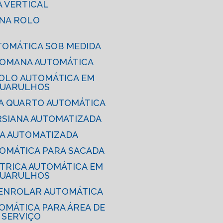
A VERTICAL
ANA ROLO
TOMÁTICA SOB MEDIDA
ROMANA AUTOMÁTICA
OLO AUTOMÁTICA EM
UARULHOS
A QUARTO AUTOMÁTICA
RSIANA AUTOMATIZADA
A AUTOMATIZADA
OMÁTICA PARA SACADA
TRICA AUTOMÁTICA EM
UARULHOS
 ENROLAR AUTOMÁTICA
OMÁTICA PARA ÁREA DE
SERVIÇO