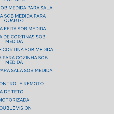
SOB MEDIDA PARA SALA
A SOB MEDIDA PARA
QUARTO
A FEITA SOB MEDIDA
A DE CORTINAS SOB
MEDIDA
E CORTINA SOB MEDIDA
 PARA COZINHA SOB
MEDIDA
PARA SALA SOB MEDIDA
CONTROLE REMOTO
A DE TETO
 MOTORIZADA
OUBLE VISION