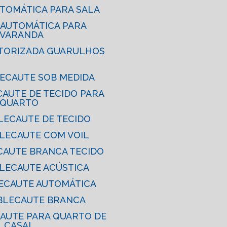
TOMÁTICA PARA SALA
 AUTOMÁTICA PARA
VARANDA
TORIZADA GUARULHOS
ECAUTE SOB MEDIDA
CAUTE DE TECIDO PARA
QUARTO
LECAUTE DE TECIDO
LECAUTE COM VOIL
CAUTE BRANCA TECIDO
LECAUTE ACÚSTICA
ECAUTE AUTOMÁTICA
BLECAUTE BRANCA
AUTE PARA QUARTO DE
CASAL