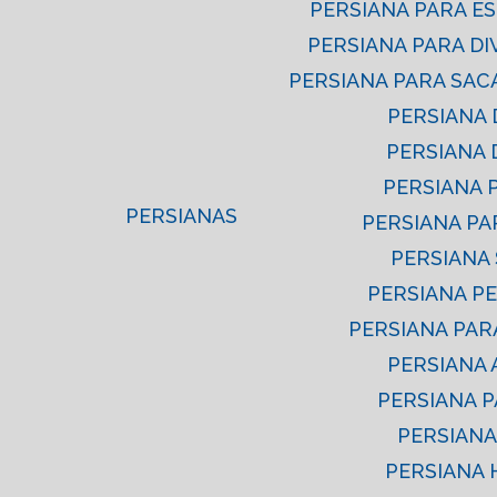
PERSIANA PARA E
PERSIANA PARA DI
PERSIANA PARA SA
PERSIANA
PERSIANA 
PERSIANA 
PERSIANAS
PERSIANA PA
PERSIANA
PERSIANA P
PERSIANA PAR
PERSIANA
PERSIANA 
PERSIANA
PERSIANA