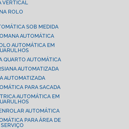
A VERTICAL
ANA ROLO
TOMÁTICA SOB MEDIDA
ROMANA AUTOMÁTICA
OLO AUTOMÁTICA EM
UARULHOS
A QUARTO AUTOMÁTICA
RSIANA AUTOMATIZADA
A AUTOMATIZADA
OMÁTICA PARA SACADA
TRICA AUTOMÁTICA EM
UARULHOS
 ENROLAR AUTOMÁTICA
OMÁTICA PARA ÁREA DE
SERVIÇO