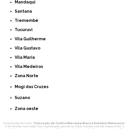
Mandaqui
Santana
Tremembé
Tucuruvi
Vila Guilherme
Vila Gustavo
Vila Maria
Vila Medeiros
Zona Norte
Mogi das Cruzes
Suzano
Zona oeste
O conteúdo do texto "
Colocação de Cortina Blecaute Branca Ermelino Matarazzo
"
é de direito reservado. Sua reprodução, parcial ou total, mesmo citando nossos links, é