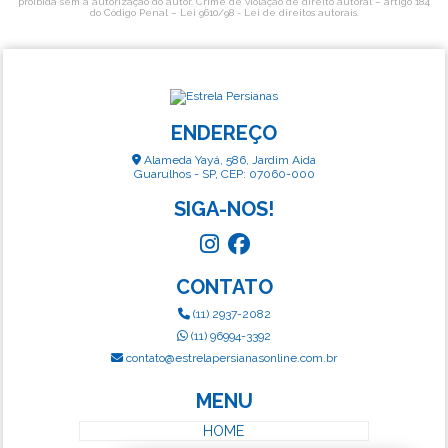
proibida sem a autorização do autor. Crime de violação de direito autoral – artigo 184
do Código Penal –
Lei 9610/98 - Lei de direitos autorais
.
ENDEREÇO
Alameda Yayá, 586, Jardim Aida
Guarulhos - SP, CEP: 07060-000
SIGA-NOS!
CONTATO
(11) 2937-2082
(11) 96994-3392
contato@estrelapersianasonline.com.br
MENU
HOME