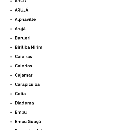
ABCD
ARUJÁ
Alphaville
Arujá
Barueri
Biritiba Mirim
Caieiras
Caierias
Cajamar
Carapicuíba
Cotia
Diadema
Embu
Embu Guaçú