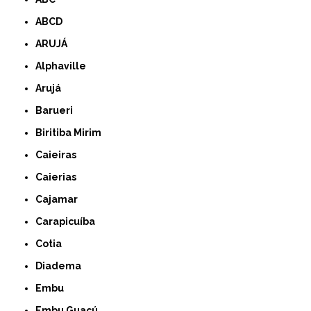
ABCD
ARUJÁ
Alphaville
Arujá
Barueri
Biritiba Mirim
Caieiras
Caierias
Cajamar
Carapicuíba
Cotia
Diadema
Embu
Embu Guaçú