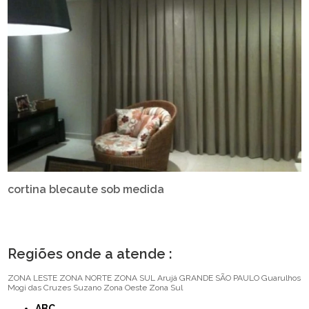
cortina blecaute sob medida
Regiões onde a atende :
ZONA LESTE
ZONA NORTE
ZONA SUL
Arujá
GRANDE SÃO PAULO
Guarulhos
Mogi das Cruzes
Suzano
Zona Oeste
Zona Sul
ABC