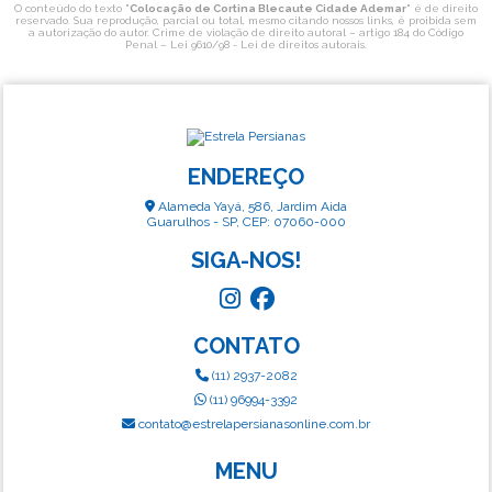
O conteúdo do texto "
Colocação de Cortina Blecaute Cidade Ademar
" é de direito
reservado. Sua reprodução, parcial ou total, mesmo citando nossos links, é proibida sem
a autorização do autor. Crime de violação de direito autoral – artigo 184 do Código
Penal –
Lei 9610/98 - Lei de direitos autorais
.
ENDEREÇO
Alameda Yayá, 586, Jardim Aida
Guarulhos - SP, CEP: 07060-000
SIGA-NOS!
CONTATO
(11) 2937-2082
(11) 96994-3392
contato@estrelapersianasonline.com.br
MENU