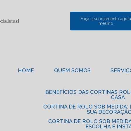
Faça seu orçamento agor
ialistas!
mesmo
SERVIÇ
HOME
QUEM SOMOS
BENEFÍCIOS DAS CORTINAS RO
CASA
CORTINA DE ROLO SOB MEDIDA: 
SUA DECORAÇÃO
CORTINA DE ROLO SOB MEDIDA
ESCOLHA E INST