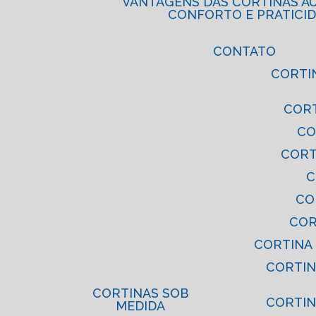
VANTAGENS DAS CORTINAS A
CONFORTO E PRATICID
CONTATO
CORTI
CORT
CO
CORT
C
CO
COR
CORTINA 
CORTIN
CORTINAS SOB
CORTIN
MEDIDA