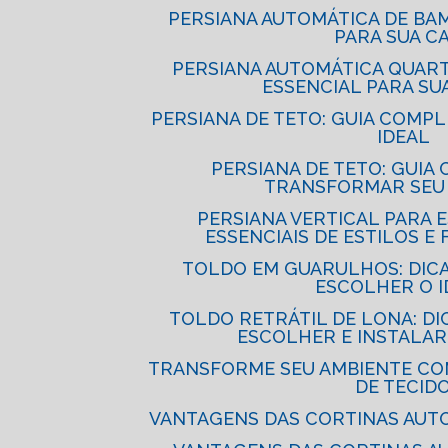
PERSIANA AUTOMÁTICA DE BA
PARA SUA C
PERSIANA AUTOMÁTICA QUART
ESSENCIAL PARA SU
PERSIANA DE TETO: GUIA COMP
IDEAL
PERSIANA DE TETO: GUIA
TRANSFORMAR SEU
PERSIANA VERTICAL PARA E
ESSENCIAIS DE ESTILOS E
TOLDO EM GUARULHOS: DICA
ESCOLHER O I
TOLDO RETRÁTIL DE LONA: DI
ESCOLHER E INSTALAR
TRANSFORME SEU AMBIENTE CO
DE TECID
VANTAGENS DAS CORTINAS AUTO