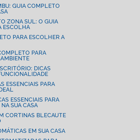
MBU: GUIA COMPLETO
ASA
O ZONA SUL: O GUIA
A ESCOLHA
LETO PARA ESCOLHER A
 COMPLETO PARA
 AMBIENTE
SCRITÓRIO: DICAS
 FUNCIONALIDADE
S ESSENCIAIS PARA
DEAL
CAS ESSENCIAIS PARA
 NA SUA CASA
M CORTINAS BLECAUTE
O
MÁTICAS EM SUA CASA