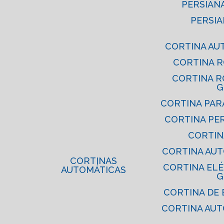
PERSIAN
PERSI
CORTINA AU
CORTINA 
CORTINA R
G
CORTINA PAR
CORTINA PE
CORTIN
CORTINA AUT
CORTINAS
CORTINA ELÉ
AUTOMÁTICAS
G
CORTINA DE
CORTINA AUT