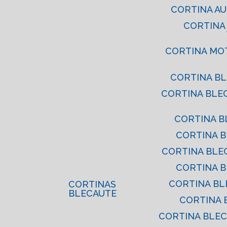
CORTINA AU
CORTINA
CORTINA MO
CORTINA BL
CORTINA BLE
CORTINA B
CORTINA B
CORTINA BLE
CORTINA B
CORTINA BL
CORTINAS
BLECAUTE
CORTINA 
CORTINA BLEC