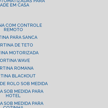
UTOMATIZADAS PARA
ADE EM CASA
NA COM CONTROLE
REMOTO
INA PARA SANCA
RTINA DE TETO
INA MOTORIZADA
ORTINA WAVE
RTINA ROMANA
TINA BLACKOUT
DE ROLO SOB MEDIDA
A SOB MEDIDA PARA
HOTEL
A SOB MEDIDA PARA
COZINHA