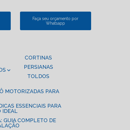
a
Faça seu orçamento por
Whatsapp
CORTINAS
PERSIANAS
OS
TOLDOS
LÔ MOTORIZADAS PARA
DICAS ESSENCIAIS PARA
 IDEAL
: GUIA COMPLETO DE
ALAÇÃO