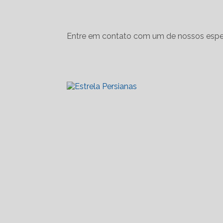
Entre em contato com um de nossos espec