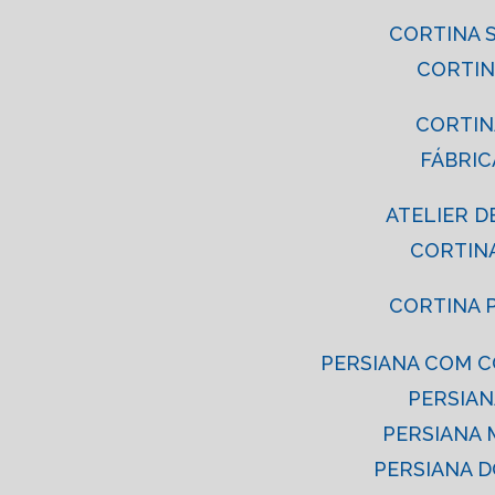
CORTINA 
CORTIN
CORTIN
FÁBRIC
ATELIER D
CORTINA
CORTINA 
PERSIANA COM 
PERSIAN
PERSIANA
PERSIANA D