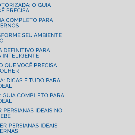
TORIZADA: O GUIA
Ê PRECISA
UIA COMPLETO PARA
DERNOS
SFORME SEU AMBIENTE
LO
 DEFINITIVO PARA
 INTELIGENTE
O QUE VOCÊ PRECISA
COLHER
A: DICAS E TUDO PARA
DEAL
: GUIA COMPLETO PARA
DEAL
 PERSIANAS IDEAIS NO
BEBÊ
ER PERSIANAS IDEAIS
TERNAS