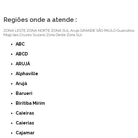
Regiões onde a atende :
ZONA LESTE
ZONA NORTE
ZONA SUL
Arujá
GRANDE SÃO PAULO
Guarulhos
Mogi das Cruzes
Suzano
Zona Oeste
Zona Sul
ABC
ABCD
ARUJÁ
Alphaville
Arujá
Barueri
Biritiba Mirim
Caieiras
Caierias
Cajamar