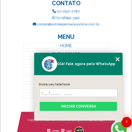
CONTATO
(11) 2937-2082
(11) 96994-3392
contato@estrelapersianasonline.com.br
MENU
HOME
QUEM SOMOS
SERVIÇOS
Olá! Fale agora pelo WhatsApp
BLOG
CONTATO
Insira seu telefone
CATEGORIAS
MAPA DO SITE
INICIAR CONVERSA
Copyright © Estrela Persianas. (Lei 9610 de 19/02/1998)
1
HTML
CSS