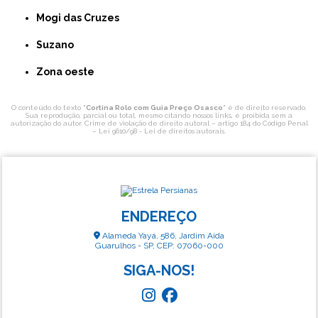
Mogi das Cruzes
Suzano
Zona oeste
O conteúdo do texto "
Cortina Rolo com Guia Preço Osasco
" é de direito reservado.
Sua reprodução, parcial ou total, mesmo citando nossos links, é proibida sem a
autorização do autor. Crime de violação de direito autoral – artigo 184 do Código Penal
–
Lei 9610/98 - Lei de direitos autorais
.
ENDEREÇO
Alameda Yayá, 586, Jardim Aida
Guarulhos - SP, CEP: 07060-000
SIGA-NOS!